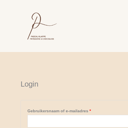
Ga
naar
de
inhoud
Vereist
Vereist
Login
Gebruikersnaam of e-mailadres
*